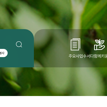
봉사
주요사업
수서다함께키