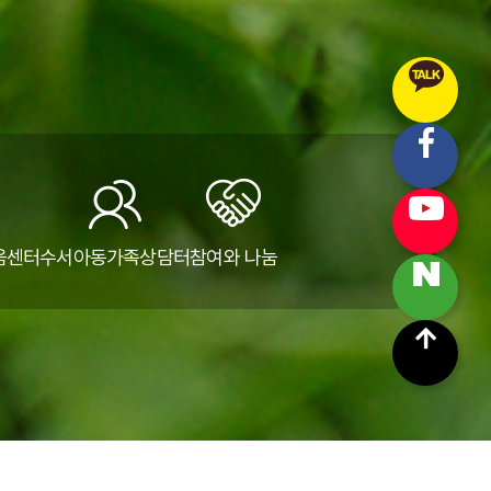
움센터
수서아동가족상담터
참여와 나눔