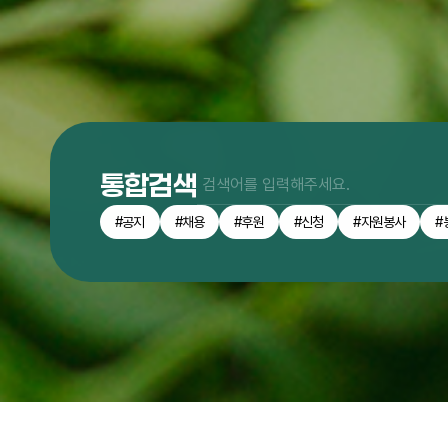
통합검색
#공지
#채용
#후원
#신청
#자원봉사
#