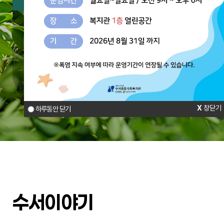
주요사업
수서다함께키움센터
수서아동가족상담터
참여와 나눔
창닫기
하루동안 닫기
수서이야기