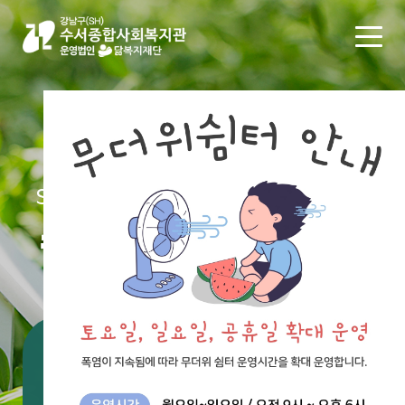
SUSEO SOCIAL WELFARE CENTER
수서종합사회복지관
통합검색
#공지
#채용
#후원
#신청
#자원봉사
#봉사