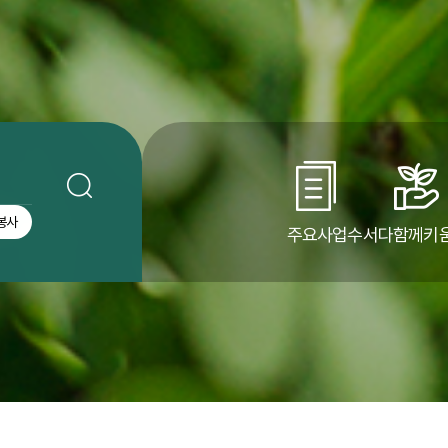
봉사
주요사업
수서다함께키