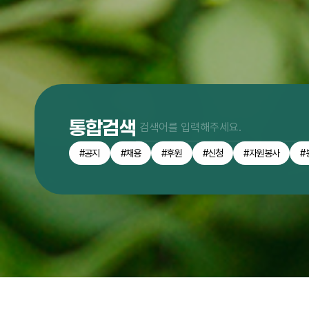
통합검색
#공지
#채용
#후원
#신청
#자원봉사
#