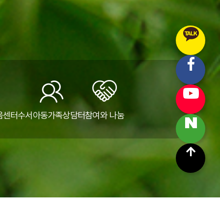
움센터
수서아동가족상담터
참여와 나눔