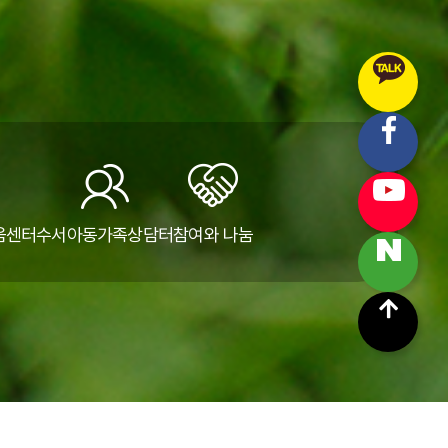
움센터
수서아동가족상담터
참여와 나눔