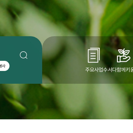
봉사
주요사업
수서다함께키