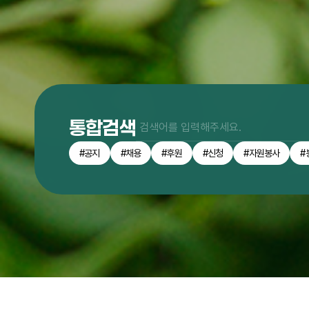
통합검색
#공지
#채용
#후원
#신청
#자원봉사
#