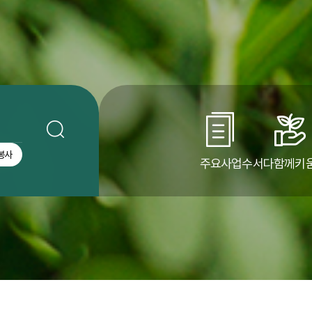
봉사
주요사업
수서다함께키