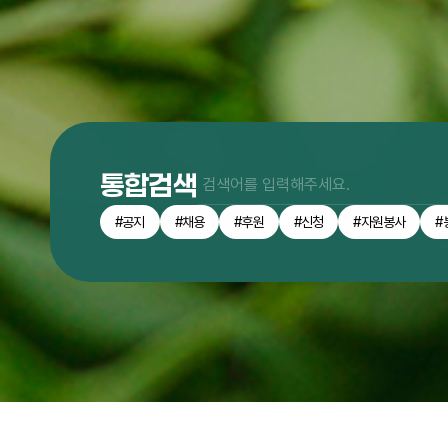
통합검색
#공지
#채용
#후원
#신청
#자원봉사
#