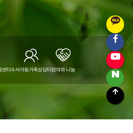
움센터
수서아동가족상담터
참여와 나눔