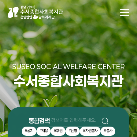
SUSEO SOCIAL WELFARE CENTER
수서종합사회복지관
통합검색
#공지
#채용
#후원
#신청
#자원봉사
#봉사