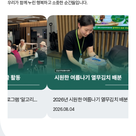
우리가 함께 누린 행복하고 소중한 순간들입니다.
지역사회통합돌봄망 강화프로그램 '알고리즘' 아그집 봉사단 활동
2026년 시원한 여름나기 열무김치 배분
효성티앤
2026.08.04
2026.08