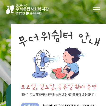
SUSEO SOCIAL WELFARE CENTER
수서종합사회복지관
통합검색
#공지
#채용
#후원
#신청
#자원봉사
#봉사