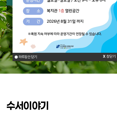
주요사업
수서다함께키움센터
수서아동가족상담터
참여와 나눔
창닫기
하루동안 닫기
수서이야기