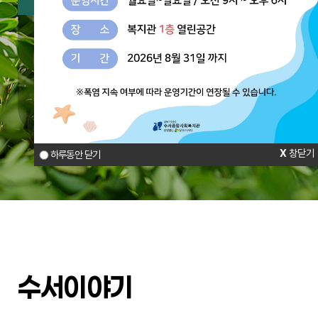
주요사업
수서다함께키움센터
수서아동가족상담터
참여와 나눔
창닫기
하루동안 닫기
수서이야기