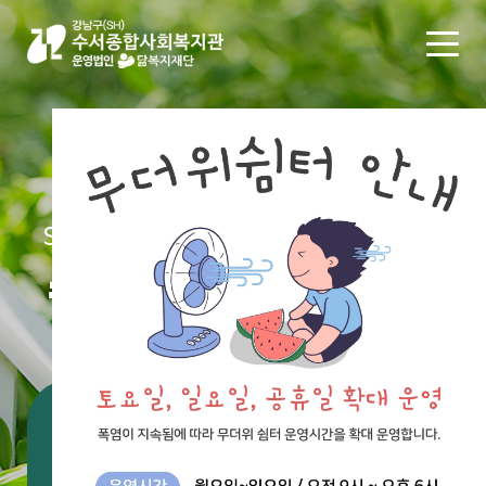
SUSEO SOCIAL WELFARE CENTER
수서종합사회복지관
통합검색
#공지
#채용
#후원
#신청
#자원봉사
#봉사