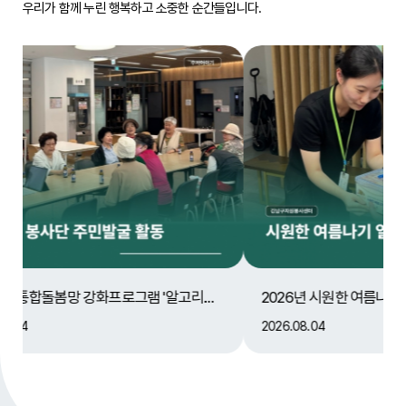
우리가 함께 누린 행복하고 소중한 순간들입니다.
지역사회통합돌봄망 강화프로그램 '알고리즘' 아그집 봉사단 활동
2026년 시원한 여름나기 열무김치 배분
효
2026.08.04
20