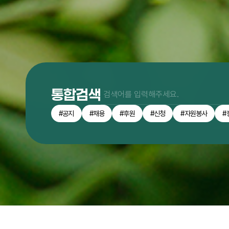
통합검색
#공지
#채용
#후원
#신청
#자원봉사
#