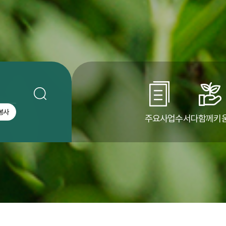
봉사
주요사업
수서다함께키