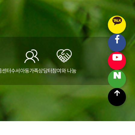
움센터
수서아동가족상담터
참여와 나눔