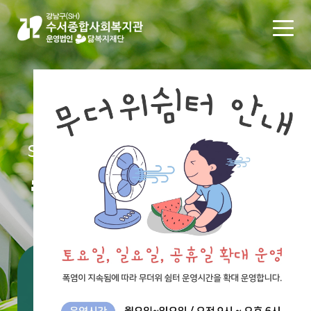
SUSEO SOCIAL WELFARE CENTER
수서종합사회복지관
통합검색
#공지
#채용
#후원
#신청
#자원봉사
#봉사