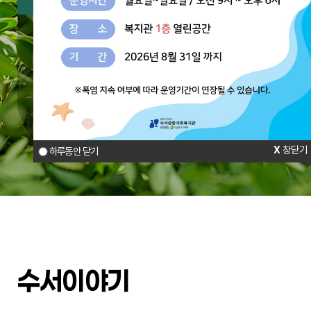
주요사업
수서다함께키움센터
수서아동가족상담터
참여와 나눔
창닫기
하루동안 닫기
수서이야기