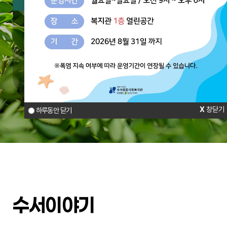
주요사업
수서다함께키움센터
수서아동가족상담터
참여와 나눔
창닫기
하루동안 닫기
수서이야기