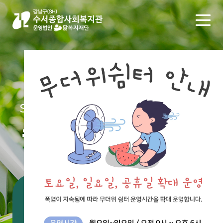
SUSEO SOCIAL WELFARE CENTER
수서종합사회복지관
통합검색
#공지
#채용
#후원
#신청
#자원봉사
#봉사