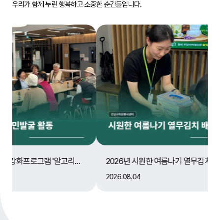
우리가 함께 누린 행복하고 소중한 순간들입니다.
지역사회통합돌봄망 강화프로그램 '알고리즘' 아그집 봉사단 활동
2026년 시원한 여름나기 열무김치 배분
효성
2026.08.04
202