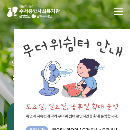
SUSEO SOCIAL WELFARE CENTER
수서종합사회복지관
통합검색
#공지
#채용
#후원
#신청
#자원봉사
#봉사