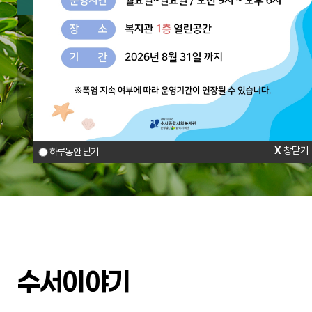
주요사업
수서다함께키움센터
수서아동가족상담터
참여와 나눔
창닫기
하루동안 닫기
수서이야기