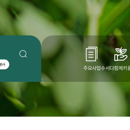
봉사
주요사업
수서다함께키