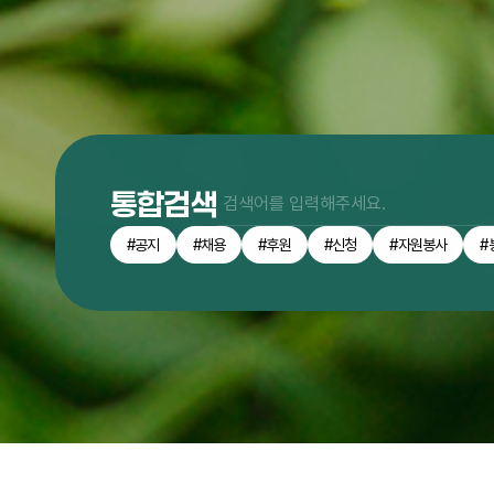
통합검색
#공지
#채용
#후원
#신청
#자원봉사
#