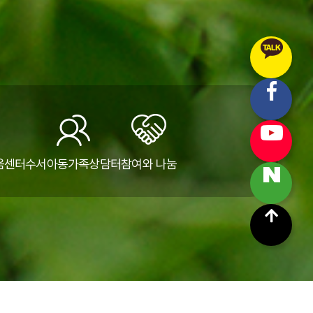
움센터
수서아동가족상담터
참여와 나눔