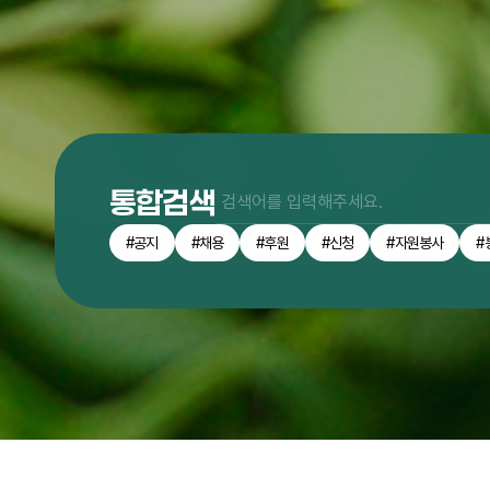
통합검색
#공지
#채용
#후원
#신청
#자원봉사
#