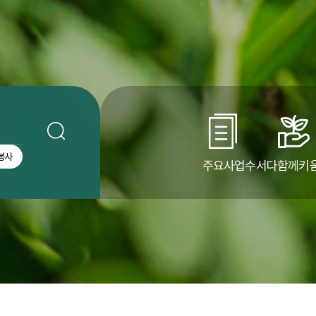
봉사
주요사업
수서다함께키