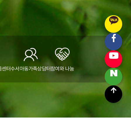
움센터
수서아동가족상담터
참여와 나눔