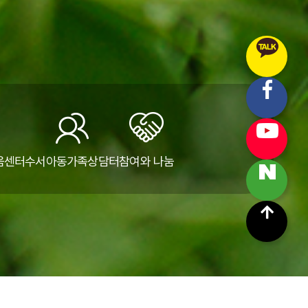
움센터
수서아동가족상담터
참여와 나눔