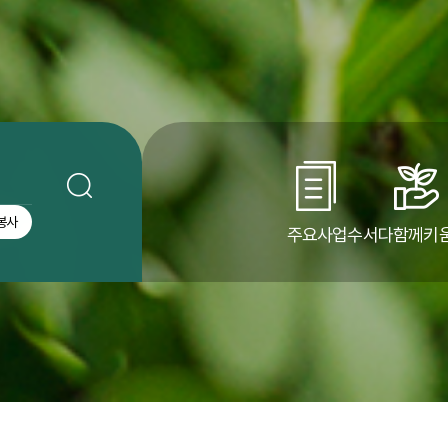
봉사
주요사업
수서다함께키