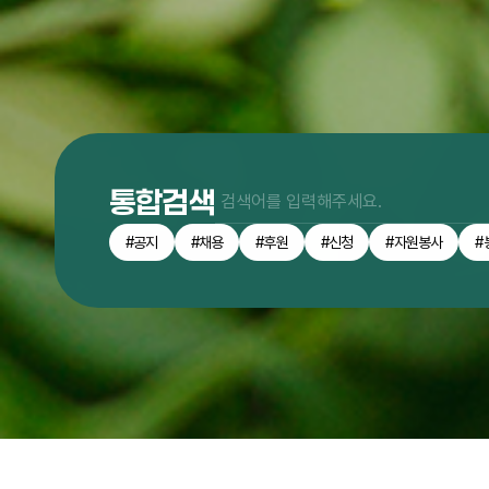
통합검색
#공지
#채용
#후원
#신청
#자원봉사
#