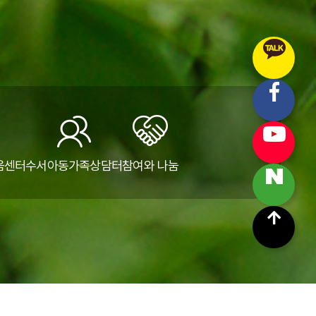
움센터
수서아동가족상담터
참여와 나눔