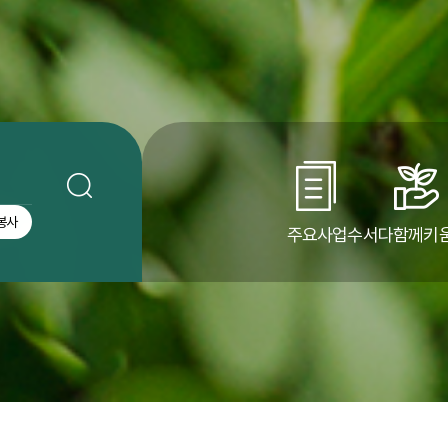
봉사
주요사업
수서다함께키