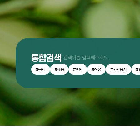
통합검색
#공지
#채용
#후원
#신청
#자원봉사
#